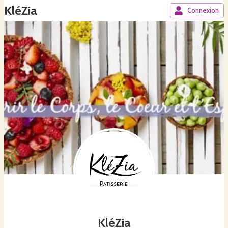
KléZia
Connexion
KléZia