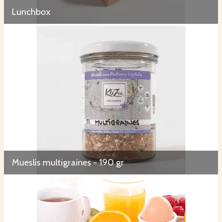
Lunchbox
Mueslis multigraines - 190 gr