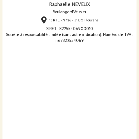
Raphaelle NEVEUX
Boulanger/Pâtissier
15 RTE RN 126 - 31130 Flourens
SIRET
:
82255406900010
Société à responsabilité limitée (sans autre indication). Numéro de TVA :
fr67822554069