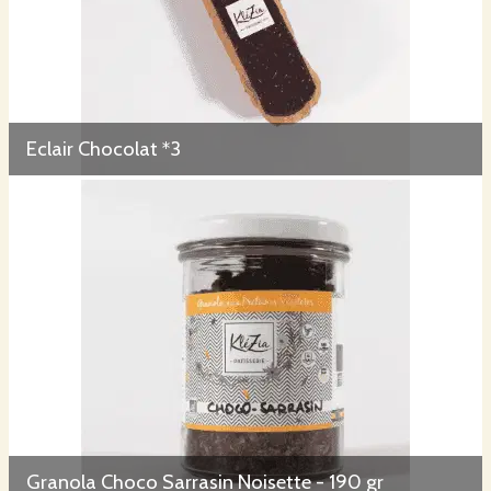
Eclair Chocolat *3
Granola Choco Sarrasin Noisette - 190 gr