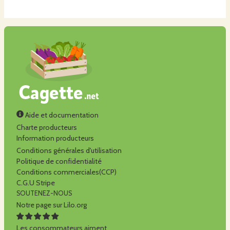
Aide et documentation
Charte producteurs
Information producteurs
Conditions générales d'utilisation
Politique de confidentialité
Conditions commerciales(CCP)
C.G.U Stripe
SOUTENEZ-NOUS
Notre page sur Lilo.org
Les consommateurs aiment