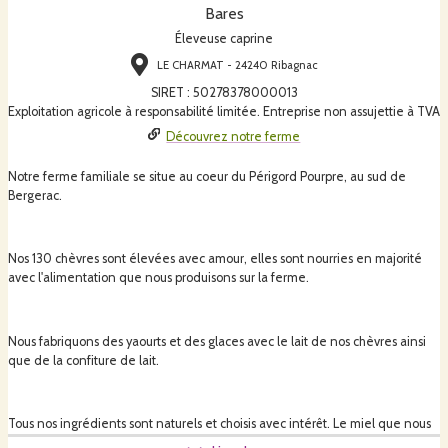
Bares
Éleveuse caprine
LE CHARMAT - 24240 Ribagnac
SIRET
:
50278378000013
Exploitation agricole à responsabilité limitée. Entreprise non assujettie à TVA
Découvrez notre ferme
Notre ferme familiale se situe au coeur du Périgord Pourpre, au sud de
Bergerac.
Nos 130 chèvres sont élevées avec amour, elles sont nourries en majorité
avec l'alimentation que nous produisons sur la ferme.
Nous fabriquons des yaourts et des glaces avec le lait de nos chèvres ainsi
que de la confiture de lait.
Tous nos ingrédients sont naturels et choisis avec intérêt. Le miel que nous
rajoutons dans nos glaces est local, le caramel est fait maison.