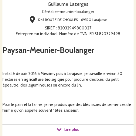
Guillaume Lazerges
Céréalier-meunier-boulanger
1245 ROUTE DE CHOULES - 69590 Larajasse
SIRET
:
82032949800027
Entrepreneur individuel. Numéro de TVA : FR 51 820329498
Paysan-Meunier-Boulanger
Installé depuis 2016 à Messimy puis à Larajasse, je travaille environ 30
hectares en
agriculture biologique
pour produire des blés, du petit
épeautre, des legumineuses ou encore du lin.
Pour le pain et la farine, je ne produis que des blés issues de semences de
ferme qu'on appelle souvent
"blés anciens"
.
Lire plus
Equipé d'un petit moulin à meule de pierre, je produis une
farine demi-
complète (T80)
que j'aime proposer fraichement moulue à mes clients.