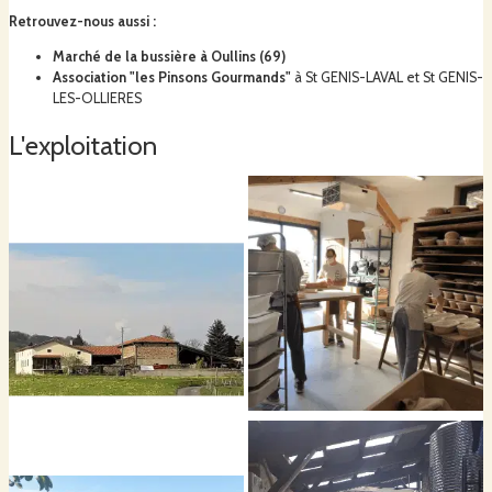
Retrouvez-nous aussi
:
Marché de la bussière à Oullins (69)
Je propose une gamme de
pains
et de la
farine
toute l'année ainsi que de
Association "les Pinsons Gourmands"
à
St GENIS-LAVAL et St GENIS-
l'huile de lin et des légumineuses quand la moisson est bonne.
LES-OLLIERES
L'exploitation