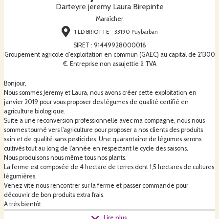
Darteyre jeremy Laura Birepinte
Maraîcher
1 LD BRIOTTE - 33190 Puybarban
SIRET
:
91449928000016
Groupement agricole d'exploitation en commun (GAEC) au capital de 21300
€. Entreprise non assujettie à TVA
Bonjour,
Nous sommes Jeremy et Laura, nous avons créer cette exploitation en
janvier 2019 pour vous proposer des légumes de qualité certifié en
agriculture biologique.
Suite a une reconversion professionnelle avec ma compagne, nous nous
sommes tourné vers l'agriculture pour proposer a nos clients des produits
sain et de qualité sans pesticides. Une quarantaine de légumes serons
cultivés tout au long de l'année en respectant le cycle des saisons.
Nous produisons nous même tous nos plants.
La ferme est composée de 4 hectare de terres dont 1,5 hectares de cultures
légumières.
Venez vite nous rencontrer sur la ferme et passer commande pour
découvrir de bon produits extra frais.
A très bientôt
Jérémy et Laura
Lire plus