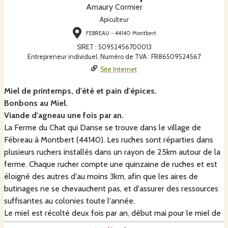
Amaury Cormier
Apiculteur
FEBREAU - 44140 Montbert
SIRET
:
50952456700013
Entrepreneur individuel. Numéro de TVA : FR86509524567
Site Internet
Miel de printemps, d'été et pain d'épices.
Bonbons au Miel.
Viande d'agneau une fois par an.
La Ferme du Chat qui Danse se trouve dans le village de
Fébreau à Montbert (44140). Les ruches sont réparties dans
plusieurs ruchers installés dans un rayon de 25km autour de la
ferme. Chaque rucher compte une quinzaine de ruches et est
éloigné des autres d'au moins 3km, afin que les aires de
butinages ne se chevauchent pas, et d'assurer des ressources
suffisantes au colonies toute l'année.
Le miel est récolté deux fois par an, début mai pour le miel de
printemps, et fin juillet pour le miel d'été.Le miel d'été est