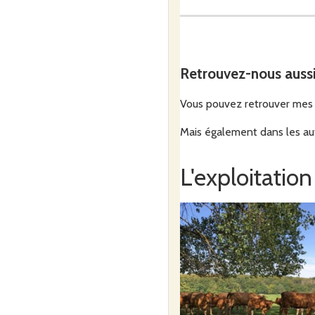
Ouverture des commandes 
Retrouvez-nous auss
Fermeture des commandes 
Vous pouvez retrouver mes 
Mais également dans les aut
Distribution sur la ferme en
L'exploitation
Ce marché est alimenté par 
Accueil et visite possibles 