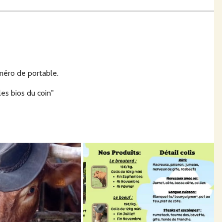
méro de portable.
es bios du coin"
lègues:
LES BIOS DU COIN.
ðŸ˜Š
vez des questions.