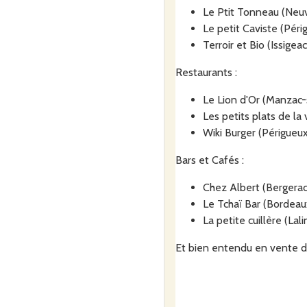
Commander
Le Ptit Tonneau (Neuvi
Le petit Caviste (Péri
Terroir et Bio (Issigeac
Le petit
samedi
8
Douzilla
Restaurants :
Préau
août
Rue Du C
Le Lion d'Or (Manzac-
24190 Do
Les petits plats de la
Wiki Burger (Périgueu
Commande ouverte du
0h00
au
aujourd'hui à 
Bars et Cafés :
Chez Albert (Bergerac
Commander
Le Tchaï Bar (Bordeau
La petite cuillère (Lal
Et bien entendu en vente di