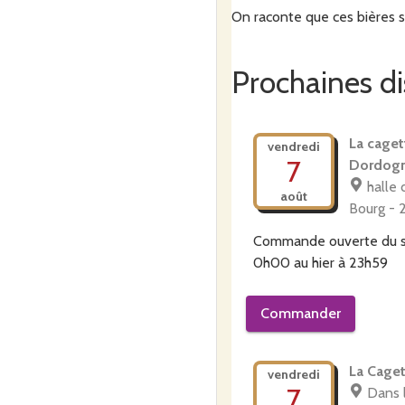
On raconte que ces bières son
Prochaines di
La caget
vendredi
7
Dordog
halle 
août
Bourg - 
Commande ouverte du
0h00
au
hier à 23h59
Commander
La Cage
vendredi
7
Dans 