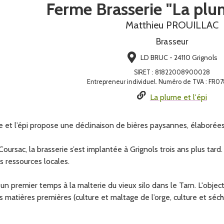
Ferme Brasserie "La plum
Matthieu PROUILLAC
Brasseur
LD BRUC - 24110 Grignols
SIRET
:
81822008900028
Entrepreneur individuel. Numéro de TVA : FR
La plume et l'épi
et l’épi propose une déclinaison de bières paysannes, élaborées à
oursac, la brasserie s’est implantée à Grignols trois ans plus tard.
s ressources locales.
un premier temps à la malterie du vieux silo dans le Tarn. L'objec
 matières premières (culture et maltage de l’orge, culture et séc