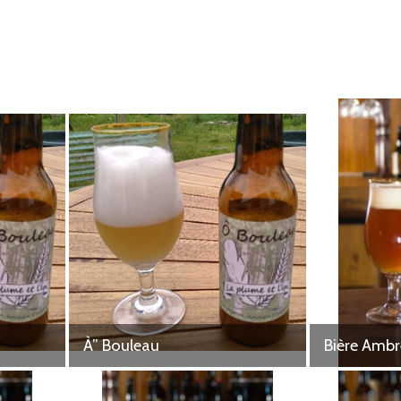
À” Bouleau
Bière Ambr