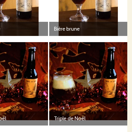
e
Bière brune
oël
Triple de Noël