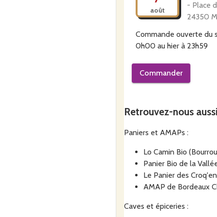
- Place 
août
24350 M
Commande ouverte du
0h00
au
hier à 23h59
Commander
La Caget
samedi
Retrouvez-nous auss
8
Germain
Ancie
Paniers et AMAPs :
août
Route De
24190 Sa
Lo Camin Bio (Bourrou
salembr
Panier Bio de la Vallé
Le Panier des Croq'en
Commande ouverte du
AMAP de Bordeaux Ch
8h00
au
aujourd'hui à 2
Caves et épiceries :