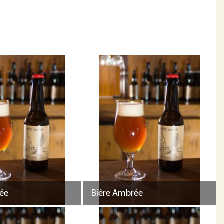
ée
Bière Ambrée