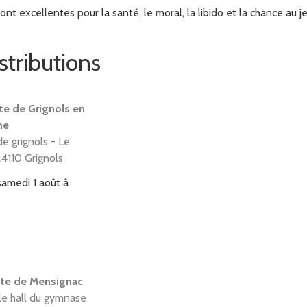
t excellentes pour la santé, le moral, la libido et la chance au jeu
stributions
te de Grignols en
ne
de grignols - Le
24110 Grignols
samedi 1 août à
tte de Mensignac
le hall du gymnase