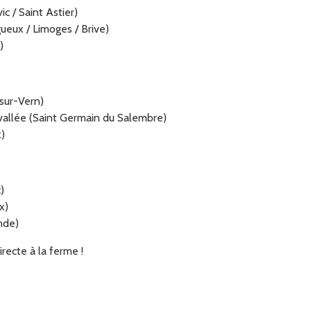
c / Saint Astier)
gueux / Limoges / Brive)
)
 marché de
c
 du boulodrôme - 2
aporal Maine -
sur-Vern)
uzillac
 vallée (Saint Germain du Salembre)
x)
samedi 1 août à
23h59
)
x)
inde)
recte à la ferme !