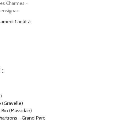
des Charmes -
ensignac
samedi 1 août à
te de Saint-
i
:
nne Scierie - 24
 Saint-Astier -
int-germain-du-
)
e
e (Gravelle)
 Bio (Mussidan)
samedi 1 août à
artrons - Grand Parc
3h59