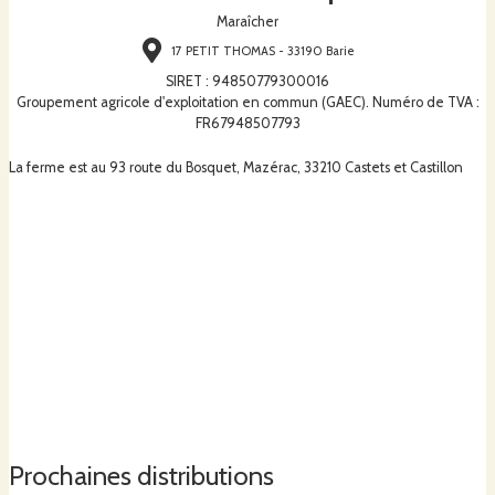
Maraîcher
17 PETIT THOMAS - 33190 Barie
SIRET
:
94850779300016
Groupement agricole d'exploitation en commun (GAEC). Numéro de TVA :
FR67948507793
La ferme est au 93 route du Bosquet, Mazérac, 33210 Castets et Castillon
Prochaines distributions