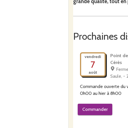
grande qualité, tout e
Côté champs
, les 180 hec
céréales (blé de variétés ru
Prochaines di
Côté meunerie
, la ferme 
Point de
vendredi
7
une partie importante de l’
Cérès
types de farine (pâtissière,
Ferme
août
Saule, -
Commande ouverte du
Côté fournil
, le boulanger d
0h00
au
hier à 8h00
riches en
saveurs
et perme
l’épeautre, complet, à la far
Commander