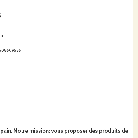
S
r
on
63508609526
n
pain
. Notre mission: vous proposer des produits de