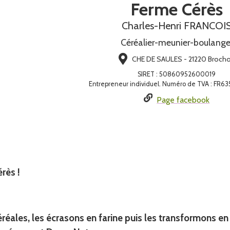
Ferme Cérès
Charles-Henri FRANCOI
Céréalier-meunier-boulange
CHE DE SAULES - 21220 Broch
SIRET
:
50860952600019
Entrepreneur individuel. Numéro de TVA : FR
Page facebook
rès !
éréales
, les écrasons en
farine
puis les transformons e