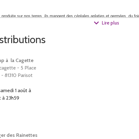
 produite sur nos terres, ils mangent des céréales aplaties et germées, du fo
Lire plus
stributions
rairies naturelles, luzerne, lotier et trèfle.
épeautre, avoine, lin, pois, vesse, cameline.
p à la Cagette
cagette - 5 Place
 - 81310 Parisot
le de vie des animaux et de la terre
samedi 1 août à
t à 23h59
ndissent sur la ferme.
ie de l'année dans les prairies. L'hiver, pendant que le sol se repose, le troup
er des Rainettes