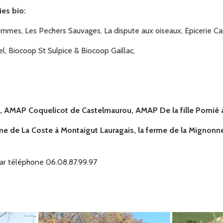
es bio:
mes, Les Pechers Sauvages, La dispute aux oiseaux, Epicerie Cam
, Biocoop St Sulpice & Biocoop Gaillac,
I - FERME DE
E-
rme de La Coste -
- 31540 Montégut
 AMAP Coquelicot de Castelmaurou, AMAP De la fille Pomié à
samedi 19
me de La Coste à Montaigut Lauragais, la ferme de la Mignonne
eudi 24 septembre à
ar téléphone 06.08.87.99.97