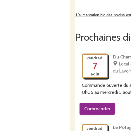
L'alimentation bio des bovins est
Prochaines di
Du foin de haute valeur nutritive: p
Des céréales diversifiées: orge, 
Du Cham
vendredi
7
Local 
du Lavoir
août
- Une ferme qui respecte le cyc
Commande ouverte du
0h05
au
mercredi 5 aoû
Tous nos animaux naissent et gra
Commander
Le troupeau pâture la majeure part
Pyrénées" !
Le Potag
vendredi