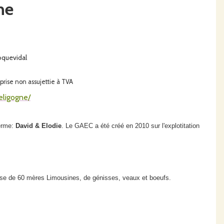
ne
oquevidal
rise non assujettie à TVA
ligogne/
ferme:
David & Elodie
. Le GAEC a été créé en 2010 sur l'explotitation
mpose de 60 mères Limousines, de génisses, veaux et boeufs.