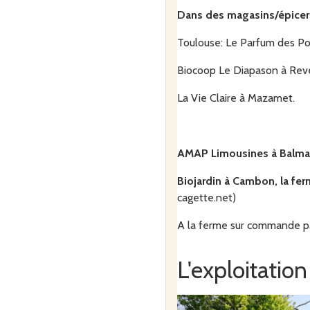
Dans des magasins/épiceri
Commander
Toulouse: Le Parfum des Pom
Biocoop Le Diapason à Revel
VENDRED
vendredi
25
LACOST
La Vie Claire à Mazamet.
La fe
septembre
lacoste 
lauragais
AMAP Limousines à Balma,
Commande ouverte du
Biojardin à Cambon, la fer
septembre à 0h00
au
j
cagette.net)
17h00
A la ferme sur commande p
Commander
L'exploitation