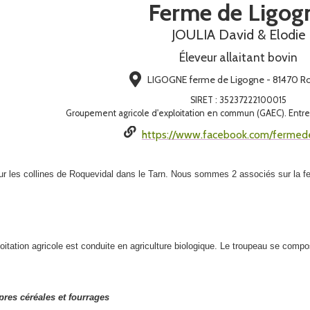
Ferme de Ligog
JOULIA David & Elodie
Éleveur allaitant bovin
LIGOGNE ferme de Ligogne - 81470 R
SIRET
:
35237222100015
Groupement agricole d'exploitation en commun (GAEC). Entrep
https://www.facebook.com/fermede
ur les collines de Roquevidal dans le Tarn. Nous sommes 2 associés sur la 
loitation agricole est conduite en agriculture biologique. Le troupeau se co
opres céréales et fourrages