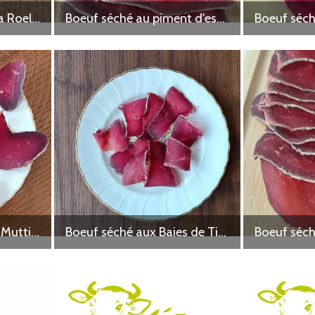
Boeuf séché au Paprika Roellinger
Boeuf séché au piment d'espelette Bio
Boeuf séché au Poivre Muttiarmundi
Boeuf séché aux Baies de Timut