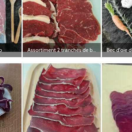
o
Assortiment 2 tranches de bœuf Bio
Bec d'oie 