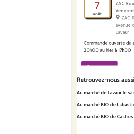
7
ZAC Ro
Vendred
Les fumiers sont compostés pour r
août
ZAC R
avenue 
Lavaur
- Une ferme qui contr
Commande ouverte du
20h00
au
hier à 17h00
Notre viande est riche en OMEGA
Commander
Retrouvez-nous auss
Un engraissement lent principalem
Le Potag
vendredi
7
Au marché de Lavaur le sa
VITERBE
Le Po
Les soins aux animaux se font à 
août
Au marché BIO de Labastid
- 2668 C
- 81220 
Au marché BIO de Castres l
--
Commande ouverte du
20h00
au
hier à 20h00