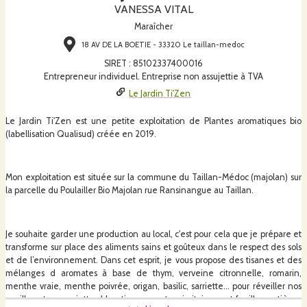
VANESSA VITAL
Maraîcher
18 AV DE LA BOETIE - 33320 Le taillan-medoc
SIRET
:
85102337400016
Entrepreneur individuel. Entreprise non assujettie à TVA
Le Jardin Ti'Zen
Le Jardin Ti'Zen est une petite exploitation de Plantes aromatiques bio
(labellisation Qualisud) créée en 2019.
Mon exploitation est située sur la commune du Taillan-Médoc (majolan) sur
la parcelle du Poulailler Bio Majolan rue Ransinangue au Taillan.
Je souhaite garder une production au local, c'est pour cela que je prépare et
transforme sur place des aliments sains et goûteux dans le respect des sols
et de l’environnement. Dans cet esprit, je vous propose des tisanes et des
mélanges d aromates à base de thym, verveine citronnelle, romarin,
menthe vraie, menthe poivrée, origan, basilic, sarriette… pour réveiller nos
papilles et nos assiettes ! Les tisanes sont majoritairement feuilles entières,