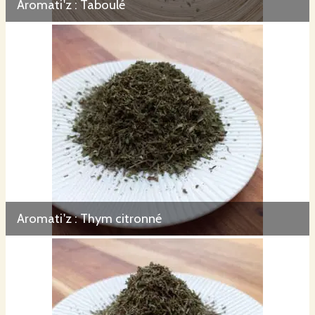
Aromati'z : Taboulé
Aromati'z : Thym citronné