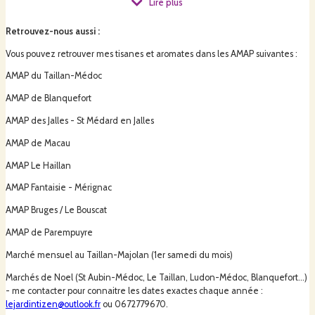
Lire plus
la culture, la récolte, le mondage, la mise en sachet sont effectués à la main
par mes soins.
Retrouvez-nous aussi
:
Vous pouvez retrouver mes tisanes et aromates dans les AMAP suivantes :
Je vous propose également en partenariat avec 3 autres productrices des
AMAP du Taillan-Médoc
savons bio réalisés avec mes plantes, des mélanges d'aromates et spiruline
et des tisanes à vase de chanvre / cbd (me contacter pour + d'info).
AMAP de Blanquefort
AMAP des Jalles - St Médard en Jalles
Depuis aout 2023, je développe une gamme de sirops (sirops de thym,
AMAP de Macau
verveine citronnelle...) réalisé à partir d'infusion de me splantes pour en
garder les bienfaits et le gout.
AMAP Le Haillan
AMAP Fantaisie - Mérignac
Pour venir me rendre visite merci de m'envoyer un message pour que l'on
AMAP Bruges / Le Bouscat
se donne RDV au terrain.
AMAP de Parempuyre
Marché mensuel au Taillan-Majolan (1er samedi du mois)
Marchés de Noel (St Aubin-Médoc, Le Taillan, Ludon-Médoc, Blanquefort...)
- me contacter pour connaitre les dates exactes chaque année :
lejardintizen@outlook.fr
ou 0672779670.