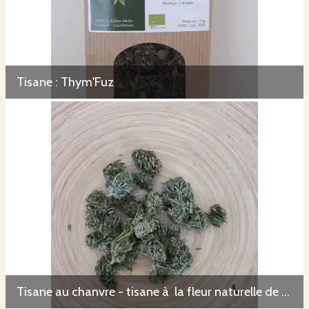
Tisane : Thym'Fuz
Tisane au chanvre - tisane à la fleur naturelle de chanvre / CBD - Cannabis Sativa L. - Variété Kannabis 8%: