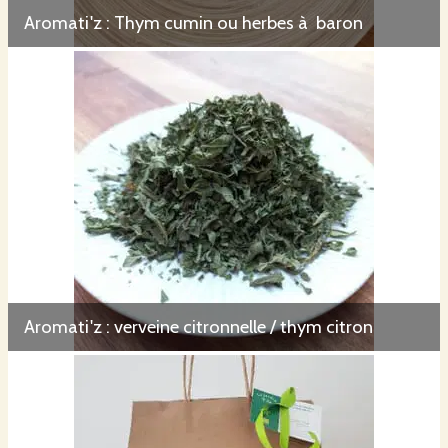
Aromati'z : Thym cumin ou herbes à baron
Aromati'z : verveine citronnelle / thym citron