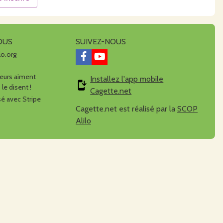
OUS
SUIVEZ-NOUS
lo.org
urs aiment
Installez l'app mobile
 le disent !
Cagette.net
é avec Stripe
Cagette.net est réalisé par la
SCOP
Alilo