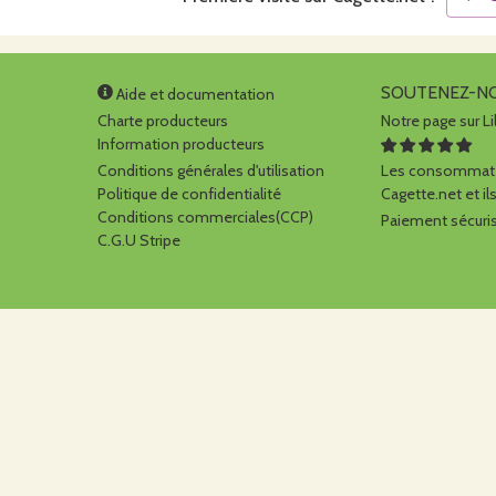
SOUTENEZ-N
Aide et documentation
Charte producteurs
Notre page sur Li
Information producteurs
Conditions générales d'utilisation
Les consommate
Politique de confidentialité
Cagette.net et ils
Conditions commerciales(CCP)
Paiement sécuris
C.G.U Stripe