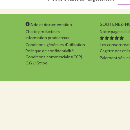
SOUTENEZ-N
Aide et documentation
Charte producteurs
Notre page sur Li
Information producteurs
Conditions générales d'utilisation
Les consommate
Politique de confidentialité
Cagette.net et ils
Conditions commerciales(CCP)
Paiement sécuris
C.G.U Stripe