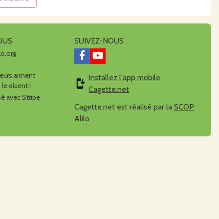
OUS
SUIVEZ-NOUS
lo.org
urs aiment
Installez l'app mobile
 le disent !
Cagette.net
é avec Stripe
Cagette.net est réalisé par la
SCOP
Alilo