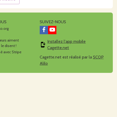
OUS
SUIVEZ-NOUS
lo.org
urs aiment
Installez l'app mobile
 le disent !
Cagette.net
é avec Stripe
Cagette.net est réalisé par la
SCOP
Alilo