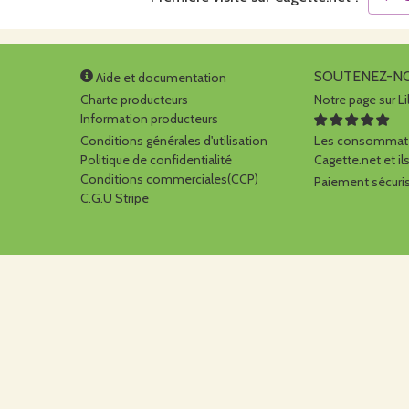
SOUTENEZ-N
Aide et documentation
Charte producteurs
Notre page sur Li
Information producteurs
Conditions générales d'utilisation
Les consommate
Politique de confidentialité
Cagette.net et ils
Conditions commerciales(CCP)
Paiement sécuris
C.G.U Stripe