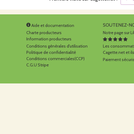
SOUTENEZ-N
Aide et documentation
Charte producteurs
Notre page sur Li
Information producteurs
Conditions générales d'utilisation
Les consommate
Politique de confidentialité
Cagette.net et ils
Conditions commerciales(CCP)
Paiement sécuris
C.G.U Stripe