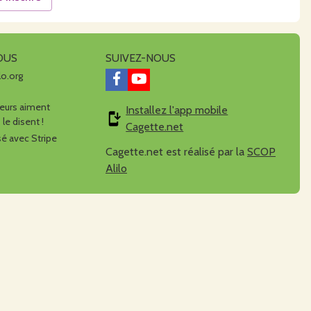
OUS
SUIVEZ-NOUS
lo.org
urs aiment
Installez l'app mobile
 le disent !
Cagette.net
é avec Stripe
Cagette.net est réalisé par la
SCOP
Alilo