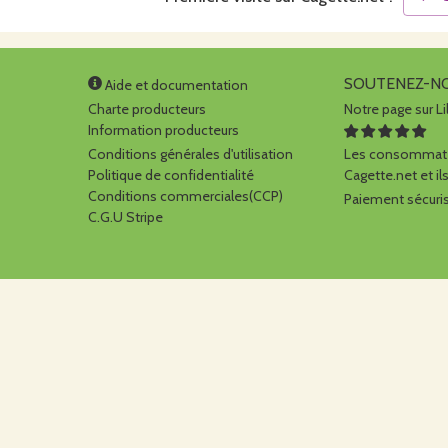
SOUTENEZ-N
Aide et documentation
Charte producteurs
Notre page sur Li
Information producteurs
Conditions générales d'utilisation
Les consommate
Politique de confidentialité
Cagette.net et ils
Conditions commerciales(CCP)
Paiement sécuris
C.G.U Stripe