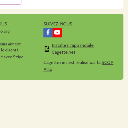
OUS
SUIVEZ-NOUS
lo.org
urs aiment
Installez l'app mobile
 le disent !
Cagette.net
é avec Stripe
Cagette.net est réalisé par la
SCOP
Alilo