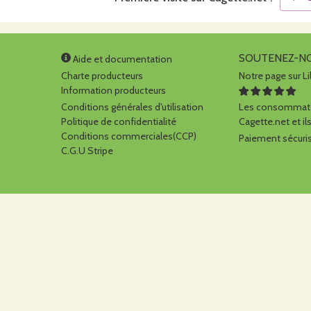
SOUTENEZ-N
Aide et documentation
Charte producteurs
Notre page sur Li
Information producteurs
Conditions générales d'utilisation
Les consommate
Politique de confidentialité
Cagette.net et ils
Conditions commerciales(CCP)
Paiement sécuris
C.G.U Stripe