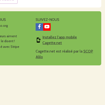
OUS
SUIVEZ-NOUS
lo.org
urs aiment
Installez l'app mobile
 le disent !
Cagette.net
é avec Stripe
Cagette.net est réalisé par la
SCOP
Alilo