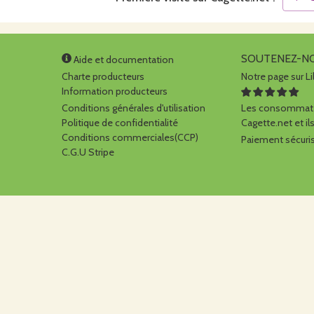
SOUTENEZ-N
Aide et documentation
Charte producteurs
Notre page sur Li
Information producteurs
Conditions générales d'utilisation
Les consommate
Politique de confidentialité
Cagette.net et ils
Conditions commerciales(CCP)
Paiement sécuris
C.G.U Stripe