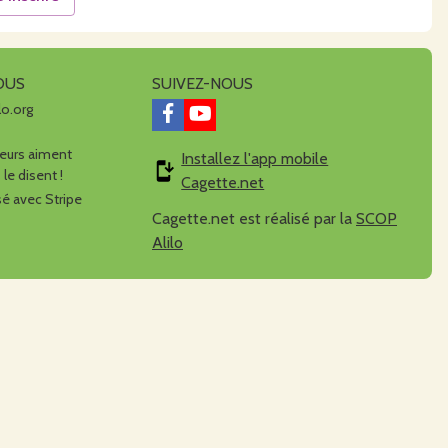
OUS
SUIVEZ-NOUS
lo.org
urs aiment
Installez l'app mobile
 le disent !
Cagette.net
é avec Stripe
Cagette.net est réalisé par la
SCOP
Alilo