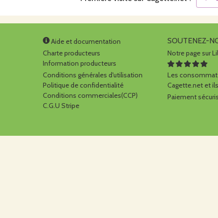
SOUTENEZ-N
Aide et documentation
Charte producteurs
Notre page sur Li
Information producteurs
Conditions générales d'utilisation
Les consommate
Politique de confidentialité
Cagette.net et ils
Conditions commerciales(CCP)
Paiement sécuris
C.G.U Stripe