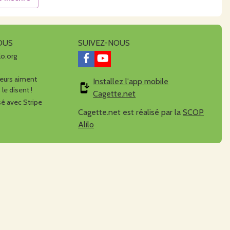
OUS
SUIVEZ-NOUS
lo.org
urs aiment
Installez l'app mobile
 le disent !
Cagette.net
é avec Stripe
Cagette.net est réalisé par la
SCOP
Alilo