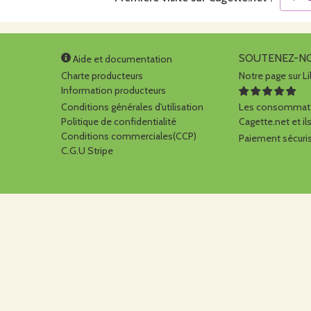
SOUTENEZ-N
Aide et documentation
Charte producteurs
Notre page sur Li
Information producteurs
Conditions générales d'utilisation
Les consommate
Politique de confidentialité
Cagette.net et ils
Conditions commerciales(CCP)
Paiement sécuris
C.G.U Stripe