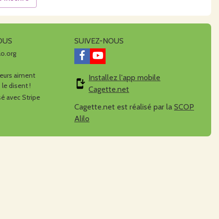
OUS
SUIVEZ-NOUS
lo.org
urs aiment
Installez l'app mobile
 le disent !
Cagette.net
é avec Stripe
Cagette.net est réalisé par la
SCOP
Alilo