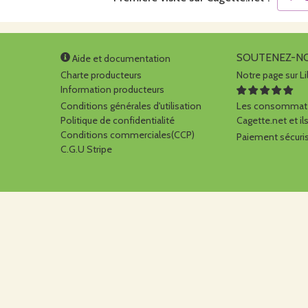
SOUTENEZ-N
Aide et documentation
Charte producteurs
Notre page sur Li
Information producteurs
Conditions générales d'utilisation
Les consommate
Politique de confidentialité
Cagette.net et ils
Conditions commerciales(CCP)
Paiement sécuris
C.G.U Stripe