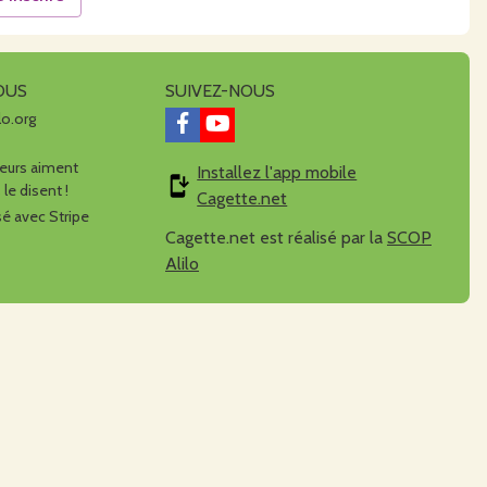
OUS
SUIVEZ-NOUS
lo.org
urs aiment
Installez l'app mobile
 le disent !
Cagette.net
é avec Stripe
Cagette.net est réalisé par la
SCOP
Alilo