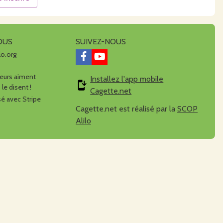
OUS
SUIVEZ-NOUS
lo.org
urs aiment
Installez l'app mobile
 le disent !
Cagette.net
é avec Stripe
Cagette.net est réalisé par la
SCOP
Alilo