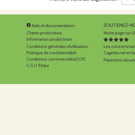
SOUTENEZ-N
Aide et documentation
Charte producteurs
Notre page sur Li
Information producteurs
Conditions générales d'utilisation
Les consommate
Politique de confidentialité
Cagette.net et ils
Conditions commerciales(CCP)
Paiement sécuris
C.G.U Stripe