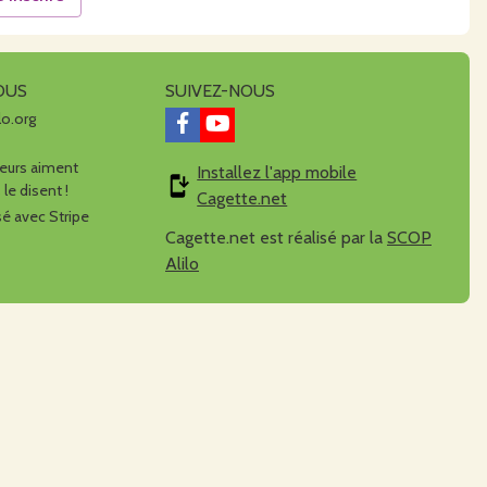
OUS
SUIVEZ-NOUS
lo.org
urs aiment
Installez l'app mobile
 le disent !
Cagette.net
é avec Stripe
Cagette.net est réalisé par la
SCOP
Alilo