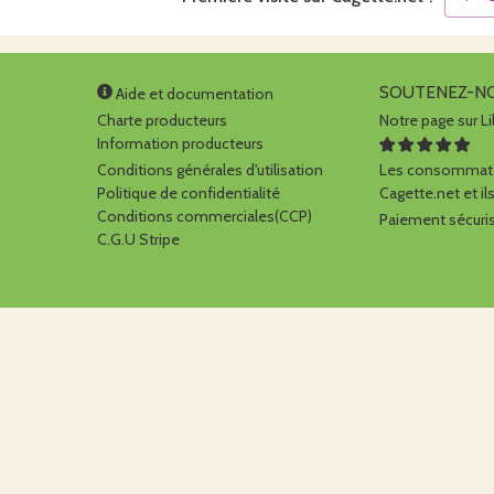
SOUTENEZ-N
Aide et documentation
Charte producteurs
Notre page sur Li
Information producteurs
Conditions générales d'utilisation
Les consommate
Politique de confidentialité
Cagette.net et ils
Conditions commerciales(CCP)
Paiement sécuris
C.G.U Stripe