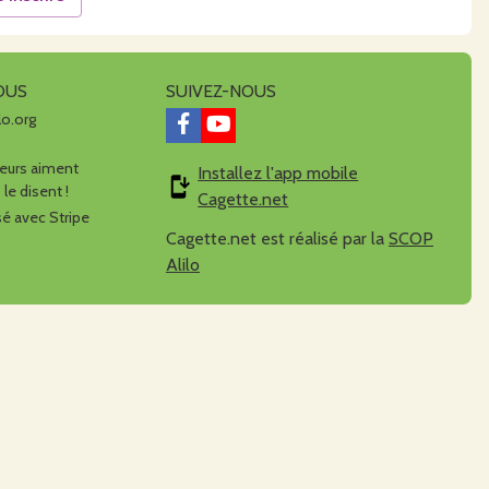
OUS
SUIVEZ-NOUS
lo.org
urs aiment
Installez l'app mobile
 le disent !
Cagette.net
é avec Stripe
Cagette.net est réalisé par la
SCOP
Alilo