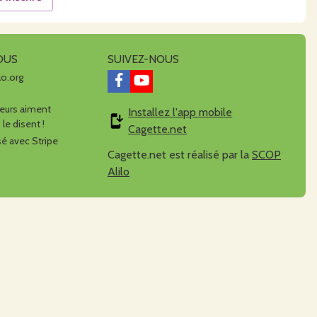
OUS
SUIVEZ-NOUS
lo.org
urs aiment
Installez l'app mobile
 le disent !
Cagette.net
é avec Stripe
Cagette.net est réalisé par la
SCOP
Alilo