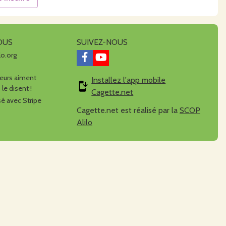
OUS
SUIVEZ-NOUS
lo.org
urs aiment
Installez l'app mobile
 le disent !
Cagette.net
é avec Stripe
Cagette.net est réalisé par la
SCOP
Alilo