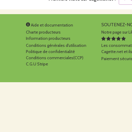
SOUTENEZ-N
Aide et documentation
Charte producteurs
Notre page sur Li
Information producteurs
Conditions générales d'utilisation
Les consommate
Politique de confidentialité
Cagette.net et ils
Conditions commerciales(CCP)
Paiement sécuris
C.G.U Stripe