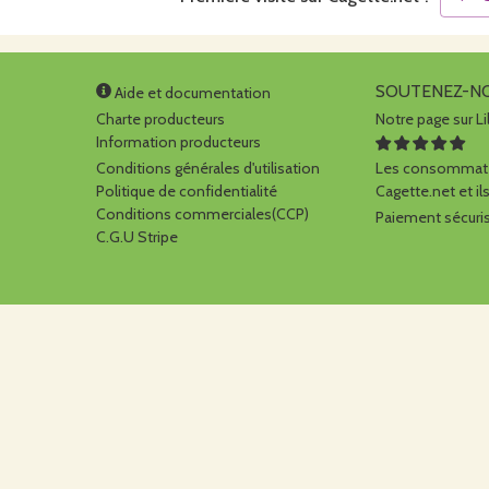
SOUTENEZ-N
Aide et documentation
Charte producteurs
Notre page sur Li
Information producteurs
Conditions générales d'utilisation
Les consommate
Politique de confidentialité
Cagette.net et ils
Conditions commerciales(CCP)
Paiement sécuris
C.G.U Stripe