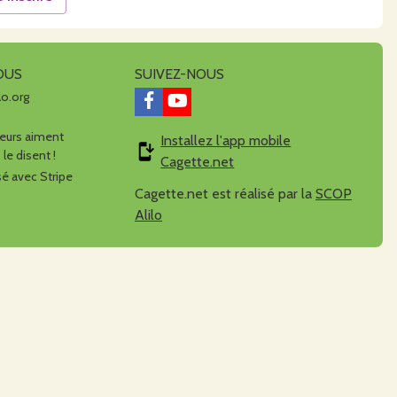
OUS
SUIVEZ-NOUS
lo.org
urs aiment
Installez l'app mobile
 le disent !
Cagette.net
é avec Stripe
Cagette.net est réalisé par la
SCOP
Alilo