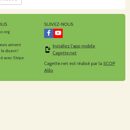
OUS
SUIVEZ-NOUS
lo.org
urs aiment
Installez l'app mobile
 le disent !
Cagette.net
é avec Stripe
Cagette.net est réalisé par la
SCOP
Alilo