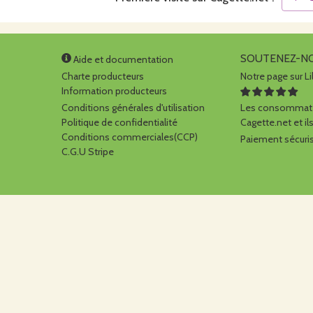
SOUTENEZ-N
Aide et documentation
Charte producteurs
Notre page sur Li
Information producteurs
Conditions générales d'utilisation
Les consommate
Politique de confidentialité
Cagette.net et ils
Conditions commerciales(CCP)
Paiement sécuris
C.G.U Stripe