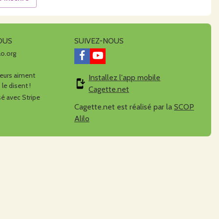
OUS
SUIVEZ-NOUS
lo.org
urs aiment
Installez l'app mobile
 le disent !
Cagette.net
é avec Stripe
Cagette.net est réalisé par la
SCOP
Alilo