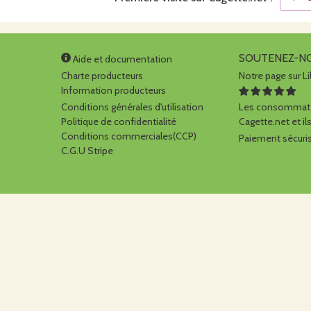
SOUTENEZ-N
Aide et documentation
Charte producteurs
Notre page sur Li
Information producteurs
Conditions générales d'utilisation
Les consommate
Politique de confidentialité
Cagette.net et ils
Conditions commerciales(CCP)
Paiement sécuris
C.G.U Stripe