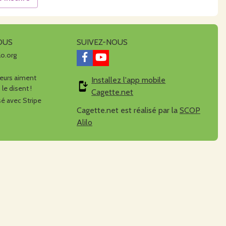
OUS
SUIVEZ-NOUS
lo.org
urs aiment
Installez l'app mobile
 le disent !
Cagette.net
é avec Stripe
Cagette.net est réalisé par la
SCOP
Alilo