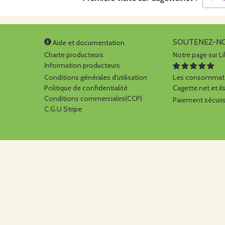
SOUTENEZ-N
Aide et documentation
Charte producteurs
Notre page sur Li
Information producteurs
Conditions générales d'utilisation
Les consommate
Politique de confidentialité
Cagette.net et ils
Conditions commerciales(CCP)
Paiement sécuris
C.G.U Stripe