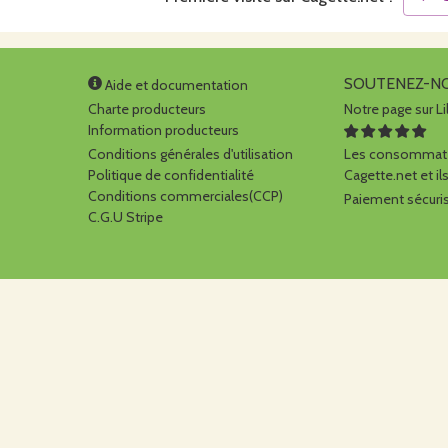
SOUTENEZ-N
Aide et documentation
Charte producteurs
Notre page sur Li
Information producteurs
Conditions générales d'utilisation
Les consommate
Politique de confidentialité
Cagette.net et ils
Conditions commerciales(CCP)
Paiement sécuris
C.G.U Stripe