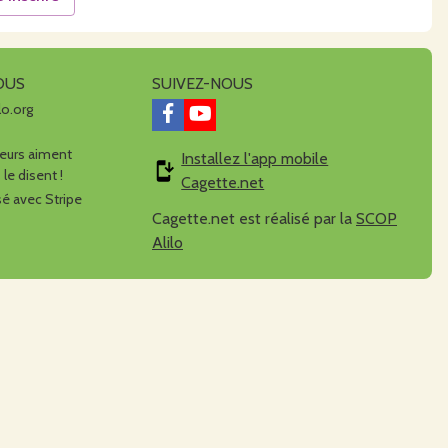
OUS
SUIVEZ-NOUS
lo.org
urs aiment
Installez l'app mobile
 le disent !
Cagette.net
é avec Stripe
Cagette.net est réalisé par la
SCOP
Alilo