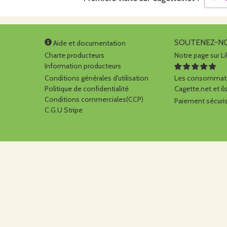
SOUTENEZ-N
Aide et documentation
Charte producteurs
Notre page sur Li
Information producteurs
Conditions générales d'utilisation
Les consommate
Politique de confidentialité
Cagette.net et ils
Conditions commerciales(CCP)
Paiement sécuris
C.G.U Stripe