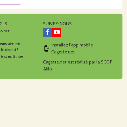
OUS
SUIVEZ-NOUS
lo.org
urs aiment
Installez l'app mobile
 le disent !
Cagette.net
é avec Stripe
Cagette.net est réalisé par la
SCOP
Alilo