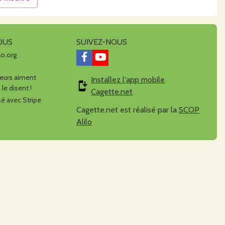
OUS
SUIVEZ-NOUS
lo.org
urs aiment
Installez l'app mobile
 le disent !
Cagette.net
é avec Stripe
Cagette.net est réalisé par la
SCOP
Alilo