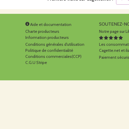
SOUTENEZ-N
Aide et documentation
Charte producteurs
Notre page sur Li
Information producteurs
Conditions générales d'utilisation
Les consommate
Politique de confidentialité
Cagette.net et ils
Conditions commerciales(CCP)
Paiement sécuris
C.G.U Stripe