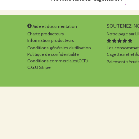
SOUTENEZ-N
Aide et documentation
Charte producteurs
Notre page sur Li
Information producteurs
Conditions générales d'utilisation
Les consommate
Politique de confidentialité
Cagette.net et ils
Conditions commerciales(CCP)
Paiement sécuris
C.G.U Stripe