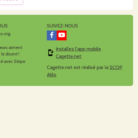
OUS
SUIVEZ-NOUS
lo.org
urs aiment
Installez l'app mobile
 le disent !
Cagette.net
é avec Stripe
Cagette.net est réalisé par la
SCOP
Alilo