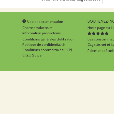
SOUTENEZ-N
Aide et documentation
Charte producteurs
Notre page sur Li
Information producteurs
Conditions générales d'utilisation
Les consommate
Politique de confidentialité
Cagette.net et ils
Conditions commerciales(CCP)
Paiement sécuris
C.G.U Stripe