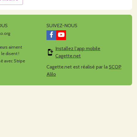
OUS
SUIVEZ-NOUS
lo.org
urs aiment
Installez l'app mobile
 le disent !
Cagette.net
é avec Stripe
Cagette.net est réalisé par la
SCOP
Alilo