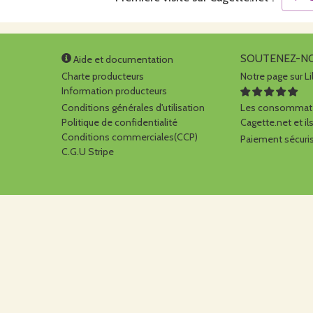
SOUTENEZ-N
Aide et documentation
Charte producteurs
Notre page sur Li
Information producteurs
Conditions générales d'utilisation
Les consommate
Politique de confidentialité
Cagette.net et ils
Conditions commerciales(CCP)
Paiement sécuris
C.G.U Stripe