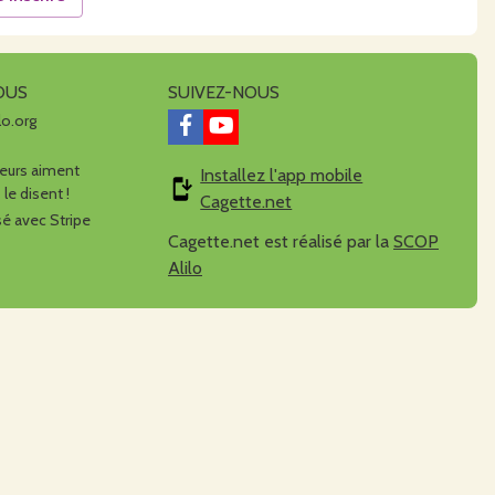
OUS
SUIVEZ-NOUS
lo.org
urs aiment
Installez l'app mobile
 le disent !
Cagette.net
é avec Stripe
Cagette.net est réalisé par la
SCOP
Alilo