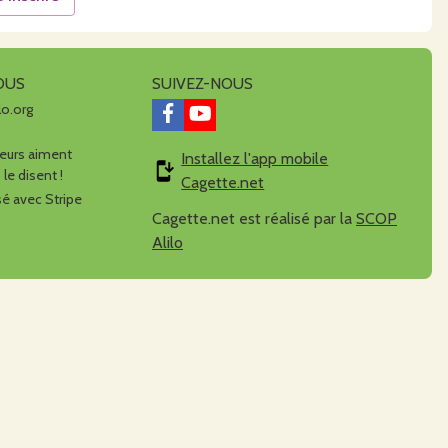
OUS
SUIVEZ-NOUS
lo.org
urs aiment
Installez l'app mobile
 le disent !
Cagette.net
é avec Stripe
Cagette.net est réalisé par la
SCOP
Alilo