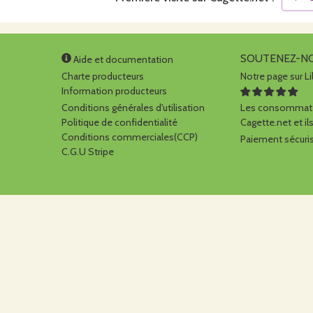
SOUTENEZ-N
Aide et documentation
Charte producteurs
Notre page sur Li
Information producteurs
Conditions générales d'utilisation
Les consommate
Politique de confidentialité
Cagette.net et ils
Conditions commerciales(CCP)
Paiement sécuris
C.G.U Stripe