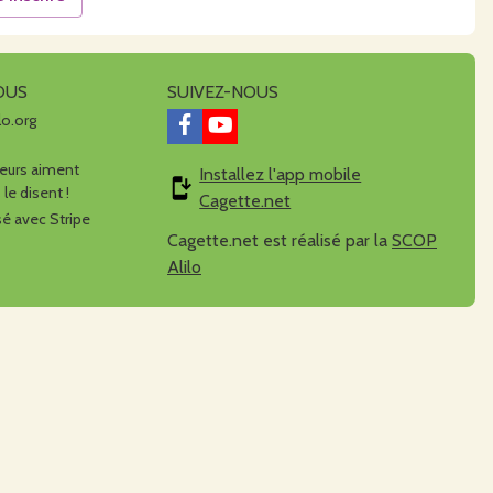
OUS
SUIVEZ-NOUS
lo.org
urs aiment
Installez l'app mobile
 le disent !
Cagette.net
é avec Stripe
Cagette.net est réalisé par la
SCOP
Alilo