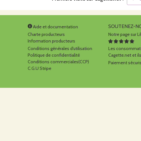
SOUTENEZ-N
Aide et documentation
Charte producteurs
Notre page sur Li
Information producteurs
Conditions générales d'utilisation
Les consommate
Politique de confidentialité
Cagette.net et ils
Conditions commerciales(CCP)
Paiement sécuris
C.G.U Stripe