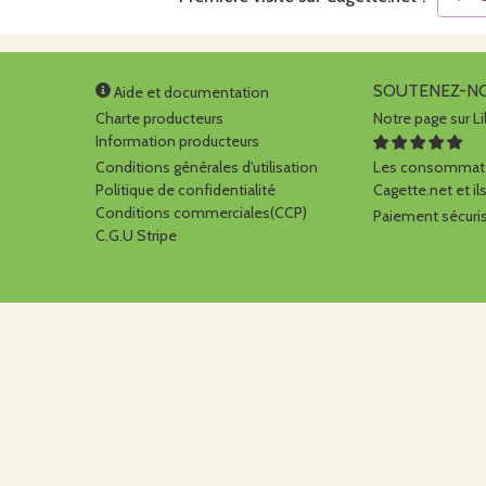
SOUTENEZ-N
Aide et documentation
Charte producteurs
Notre page sur Li
Information producteurs
Conditions générales d'utilisation
Les consommate
Politique de confidentialité
Cagette.net et ils
Conditions commerciales(CCP)
Paiement sécuris
C.G.U Stripe