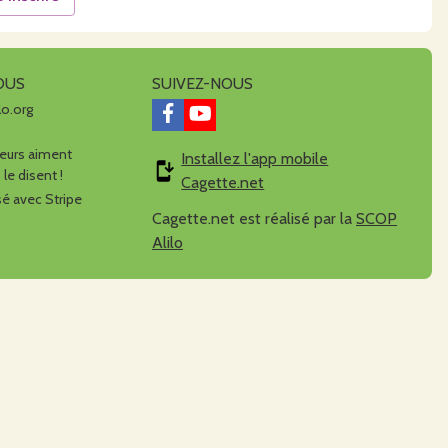
OUS
SUIVEZ-NOUS
lo.org
urs aiment
Installez l'app mobile
 le disent !
Cagette.net
é avec Stripe
Cagette.net est réalisé par la
SCOP
Alilo