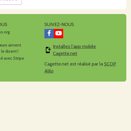
OUS
SUIVEZ-NOUS
lo.org
urs aiment
Installez l'app mobile
 le disent !
Cagette.net
é avec Stripe
Cagette.net est réalisé par la
SCOP
Alilo