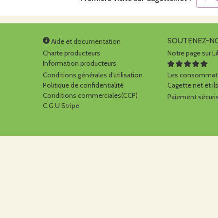
SOUTENEZ-N
Aide et documentation
Charte producteurs
Notre page sur Li
Information producteurs
Conditions générales d'utilisation
Les consommate
Politique de confidentialité
Cagette.net et ils
Conditions commerciales(CCP)
Paiement sécuris
C.G.U Stripe