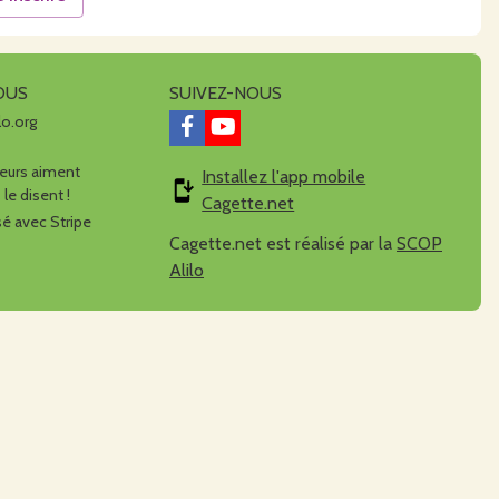
OUS
SUIVEZ-NOUS
lo.org
urs aiment
Installez l'app mobile
 le disent !
Cagette.net
é avec Stripe
Cagette.net est réalisé par la
SCOP
Alilo