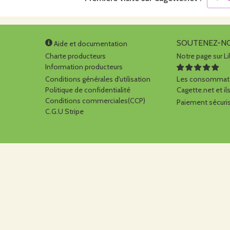
SOUTENEZ-N
Aide et documentation
Charte producteurs
Notre page sur Li
Information producteurs
Conditions générales d'utilisation
Les consommate
Politique de confidentialité
Cagette.net et ils
Conditions commerciales(CCP)
Paiement sécuris
C.G.U Stripe