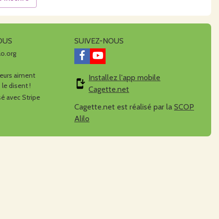
OUS
SUIVEZ-NOUS
lo.org
urs aiment
Installez l'app mobile
 le disent !
Cagette.net
é avec Stripe
Cagette.net est réalisé par la
SCOP
Alilo