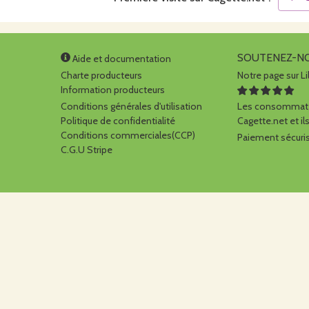
SOUTENEZ-N
Aide et documentation
Charte producteurs
Notre page sur Li
Information producteurs
Conditions générales d'utilisation
Les consommate
Politique de confidentialité
Cagette.net et ils
Conditions commerciales(CCP)
Paiement sécuris
C.G.U Stripe