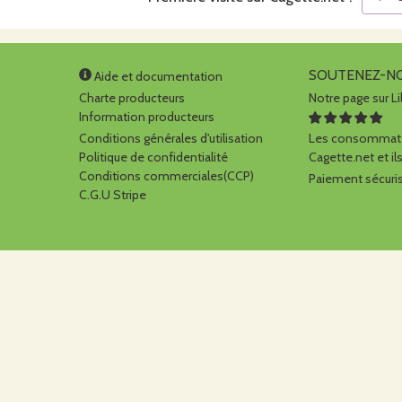
SOUTENEZ-N
Aide et documentation
Charte producteurs
Notre page sur Li
Information producteurs
Conditions générales d'utilisation
Les consommate
Politique de confidentialité
Cagette.net et ils
Conditions commerciales(CCP)
Paiement sécuris
C.G.U Stripe