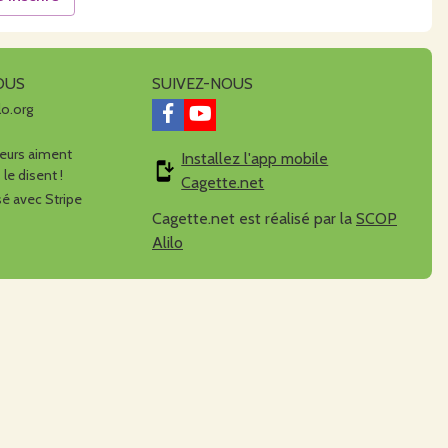
OUS
SUIVEZ-NOUS
lo.org
urs aiment
Installez l'app mobile
 le disent !
Cagette.net
é avec Stripe
Cagette.net est réalisé par la
SCOP
Alilo