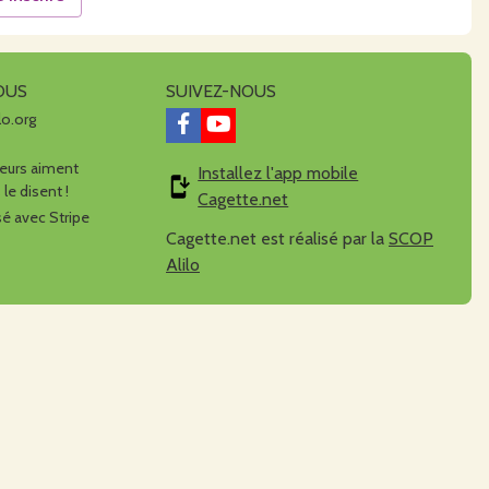
OUS
SUIVEZ-NOUS
lo.org
urs aiment
Installez l'app mobile
 le disent !
Cagette.net
é avec Stripe
Cagette.net est réalisé par la
SCOP
Alilo