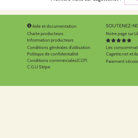
SOUTENEZ-N
Aide et documentation
Charte producteurs
Notre page sur Li
Information producteurs
Conditions générales d'utilisation
Les consommate
Politique de confidentialité
Cagette.net et ils
Conditions commerciales(CCP)
Paiement sécuris
C.G.U Stripe