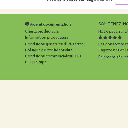
SOUTENEZ-N
Aide et documentation
Charte producteurs
Notre page sur Li
Information producteurs
Conditions générales d'utilisation
Les consommate
Politique de confidentialité
Cagette.net et ils
Conditions commerciales(CCP)
Paiement sécuris
C.G.U Stripe