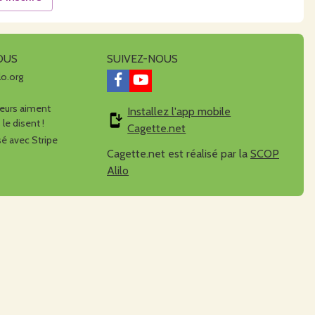
OUS
SUIVEZ-NOUS
lo.org
urs aiment
Installez l'app mobile
 le disent !
Cagette.net
é avec Stripe
Cagette.net est réalisé par la
SCOP
Alilo