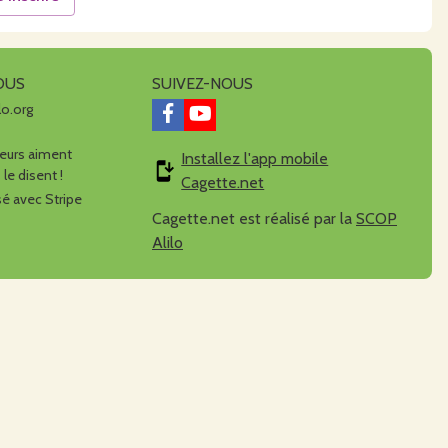
OUS
SUIVEZ-NOUS
lo.org
urs aiment
Installez l'app mobile
 le disent !
Cagette.net
é avec Stripe
Cagette.net est réalisé par la
SCOP
Alilo