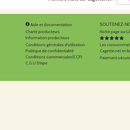
SOUTENEZ-N
Aide et documentation
Charte producteurs
Notre page sur Li
Information producteurs
Conditions générales d'utilisation
Les consommate
Politique de confidentialité
Cagette.net et ils
Conditions commerciales(CCP)
Paiement sécuris
C.G.U Stripe