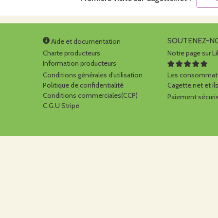
SOUTENEZ-N
Aide et documentation
Charte producteurs
Notre page sur Li
Information producteurs
Conditions générales d'utilisation
Les consommate
Politique de confidentialité
Cagette.net et ils
Conditions commerciales(CCP)
Paiement sécuris
C.G.U Stripe