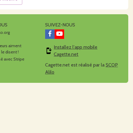
OUS
SUIVEZ-NOUS
lo.org
urs aiment
Installez l'app mobile
 le disent !
Cagette.net
é avec Stripe
Cagette.net est réalisé par la
SCOP
Alilo