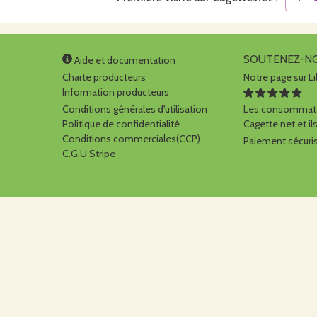
SOUTENEZ-N
Aide et documentation
Charte producteurs
Notre page sur Li
Information producteurs
Conditions générales d'utilisation
Les consommate
Politique de confidentialité
Cagette.net et ils
Conditions commerciales(CCP)
Paiement sécuris
C.G.U Stripe