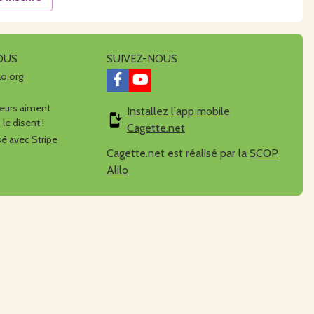
OUS
SUIVEZ-NOUS
lo.org
urs aiment
Installez l'app mobile
 le disent !
Cagette.net
é avec Stripe
Cagette.net est réalisé par la
SCOP
Alilo