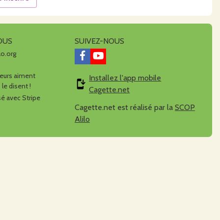
OUS
SUIVEZ-NOUS
lo.org
urs aiment
Installez l'app mobile
 le disent !
Cagette.net
é avec Stripe
Cagette.net est réalisé par la
SCOP
Alilo