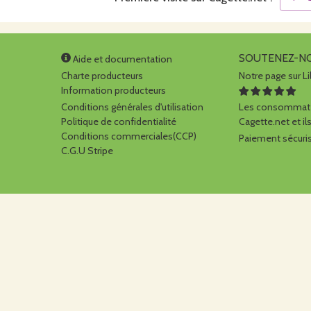
SOUTENEZ-N
Aide et documentation
Charte producteurs
Notre page sur Li
Information producteurs
Conditions générales d'utilisation
Les consommate
Politique de confidentialité
Cagette.net et ils
Conditions commerciales(CCP)
Paiement sécuris
C.G.U Stripe